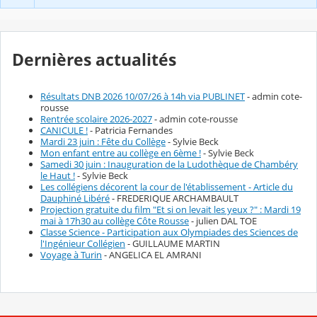
Dernières actualités
Résultats DNB 2026 10/07/26 à 14h via PUBLINET
- admin cote-
rousse
Rentrée scolaire 2026-2027
- admin cote-rousse
CANICULE !
- Patricia Fernandes
Mardi 23 juin : Fête du Collège
- Sylvie Beck
Mon enfant entre au collège en 6ème !
- Sylvie Beck
Samedi 30 juin : Inauguration de la Ludothèque de Chambéry
le Haut !
- Sylvie Beck
Les collégiens décorent la cour de l'établissement - Article du
Dauphiné Libéré
- FREDERIQUE ARCHAMBAULT
Projection gratuite du film "Et si on levait les yeux ?" : Mardi 19
mai à 17h30 au collège Côte Rousse
- julien DAL TOE
Classe Science - Participation aux Olympiades des Sciences de
l'Ingénieur Collégien
- GUILLAUME MARTIN
Voyage à Turin
- ANGELICA EL AMRANI