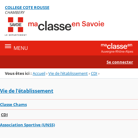
Panneau de gestion des cookies
COLLEGE COTE ROUSSE
Menu de la rubrique
Contenu
CHAMBERY
MENU
Se connecter
Vous êtes ici :
Accueil
›
Vie de l'établissement
›
CDI
›
Vie de l'établissement
Classe Chams
CDI
Association Sportive (UNSS)