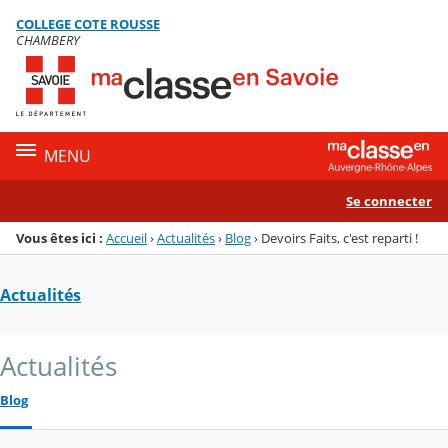
Panneau de gestion des cookies
COLLEGE COTE ROUSSE
Menu de la rubrique
Contenu
CHAMBERY
MENU
Se connecter
Vous êtes ici :
Accueil
›
Actualités
›
Blog
›
Devoirs Faits, c'est reparti !
Actualités
Actualités
Blog