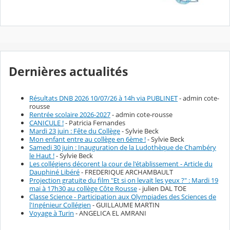
Dernières actualités
Résultats DNB 2026 10/07/26 à 14h via PUBLINET
- admin cote-
rousse
Rentrée scolaire 2026-2027
- admin cote-rousse
CANICULE !
- Patricia Fernandes
Mardi 23 juin : Fête du Collège
- Sylvie Beck
Mon enfant entre au collège en 6ème !
- Sylvie Beck
Samedi 30 juin : Inauguration de la Ludothèque de Chambéry
le Haut !
- Sylvie Beck
Les collégiens décorent la cour de l'établissement - Article du
Dauphiné Libéré
- FREDERIQUE ARCHAMBAULT
Projection gratuite du film "Et si on levait les yeux ?" : Mardi 19
mai à 17h30 au collège Côte Rousse
- julien DAL TOE
Classe Science - Participation aux Olympiades des Sciences de
l'Ingénieur Collégien
- GUILLAUME MARTIN
Voyage à Turin
- ANGELICA EL AMRANI