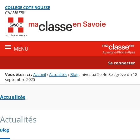
Panneau de gestion des cookies
COLLEGE COTE ROUSSE
Menu de la rubrique
Contenu
CHAMBERY
MENU
Se connecter
Vous êtes ici :
Accueil
›
Actualités
›
Blog
›
niveaux 5e-4e-3e : grève du 18
septembre 2025
Actualités
Actualités
Blog