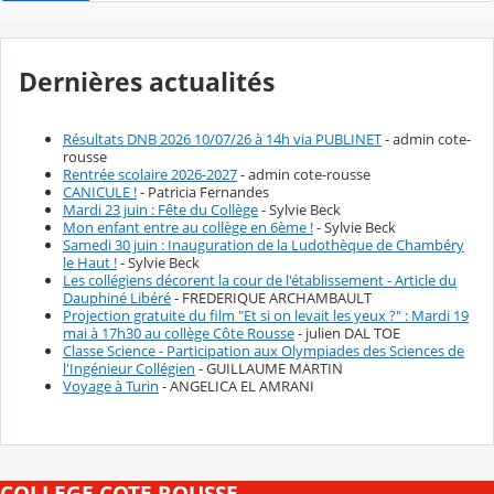
Dernières actualités
Résultats DNB 2026 10/07/26 à 14h via PUBLINET
- admin cote-
rousse
Rentrée scolaire 2026-2027
- admin cote-rousse
CANICULE !
- Patricia Fernandes
Mardi 23 juin : Fête du Collège
- Sylvie Beck
Mon enfant entre au collège en 6ème !
- Sylvie Beck
Samedi 30 juin : Inauguration de la Ludothèque de Chambéry
le Haut !
- Sylvie Beck
Les collégiens décorent la cour de l'établissement - Article du
Dauphiné Libéré
- FREDERIQUE ARCHAMBAULT
Projection gratuite du film "Et si on levait les yeux ?" : Mardi 19
mai à 17h30 au collège Côte Rousse
- julien DAL TOE
Classe Science - Participation aux Olympiades des Sciences de
l'Ingénieur Collégien
- GUILLAUME MARTIN
Voyage à Turin
- ANGELICA EL AMRANI
COLLEGE COTE ROUSSE