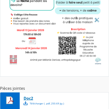
Pièces jointes
Doc2
Télécharger
( .
pdf
,
250.69
ko
)