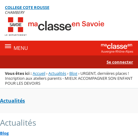
Panneau de gestion des cookies
COLLEGE COTE ROUSSE
Menu de la rubrique
Contenu
CHAMBERY
MENU
Se connecter
Vous êtes ici :
Accueil
›
Actualités
›
Blog
›
URGENT, dernières places !
Inscription aux ateliers parents - MIEUX ACCOMPAGNER SON ENFANT
POUR LES DEVOIRS
Actualités
Actualités
Blog